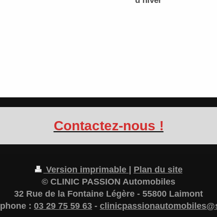
d’hiver
Contactez-nous !
Version imprimable
|
Plan du site
© CLINIC PASSION Automobiles
32 Rue de la Fontaine Légère - 55800 Laimont
éphone :
03 29 75 59 63
-
clinicpassionautomobiles@s